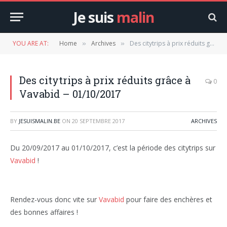
Je suis
malin
YOU ARE AT:
Home
Archives
Des citytrips à prix réduits grâce à Vavabid – 01/10/2017
»
»
Des citytrips à prix réduits grâce à
0
Vavabid – 01/10/2017
BY
JESUISMALIN.BE
ON
20 SEPTEMBRE 2017
ARCHIVES
Du 20/09/2017 au 01/10/2017, c’est la période des citytrips sur
Vavabid
!
Rendez-vous donc vite sur
Vavabid
pour faire des enchères et
des bonnes affaires !