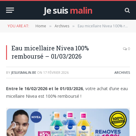
Je suis
malin
YOU ARE AT:
Home
Archives
Eau micellaire Nivea 100% remboursé – 01/03/2026
»
»
Eau micellaire Nivea 100%
0
remboursé – 01/03/2026
BY
JESUISMALIN.BE
ON
17 FÉVRIER 2026
ARCHIVES
Entre le 16/02/2026 et le 01/03/2026
, votre achat d’une eau
micellaire Nivea est 100% remboursé !