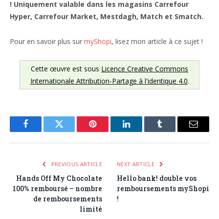
! Uniquement valable dans les magasins Carrefour
Hyper, Carrefour Market, Mestdagh, Match et Smatch.
Pour en savoir plus sur
myShopi
, lisez mon article à ce sujet !
Cette œuvre est sous
Licence Creative Commons
Internationale Attribution-Partage à l'identique 4.0
.
Facebook
Twitter
Pinterest
LinkedIn
Tumblr
Email
PREVIOUS ARTICLE
NEXT ARTICLE
Hands Off My Chocolate
Hello bank! double vos
100% remboursé – nombre
remboursements myShopi
de remboursements
!
limité