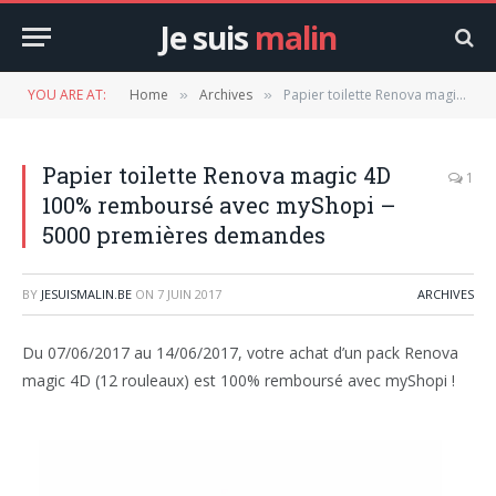
Je suis
malin
YOU ARE AT:
Home
Archives
Papier toilette Renova magic 4D 100% remboursé avec myShopi – 5000 premières demandes
»
»
Papier toilette Renova magic 4D
1
100% remboursé avec myShopi –
5000 premières demandes
BY
JESUISMALIN.BE
ON
7 JUIN 2017
ARCHIVES
Du 07/06/2017 au 14/06/2017, votre achat d’un pack Renova
magic 4D (12 rouleaux) est 100% remboursé avec myShopi !