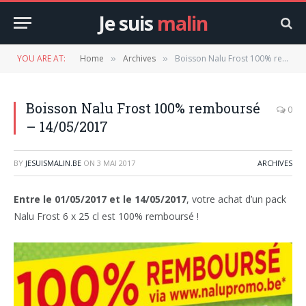
Je suis
malin
YOU ARE AT:
Home
Archives
Boisson Nalu Frost 100% remboursé – 14/05/2017
»
»
Boisson Nalu Frost 100% remboursé
0
– 14/05/2017
BY
JESUISMALIN.BE
ON
3 MAI 2017
ARCHIVES
Entre le 01/05/2017 et le 14/05/2017
, votre achat d’un pack
Nalu Frost 6 x 25 cl est 100% remboursé !