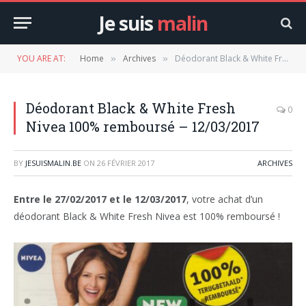
Je suis
malin
YOU ARE AT:
Home
Archives
Déodorant Black & White Fresh Nivea 100% remboursé – 12/03/2017
»
»
Déodorant Black & White Fresh
0
Nivea 100% remboursé – 12/03/2017
BY
JESUISMALIN.BE
ON
26 FÉVRIER 2017
ARCHIVES
Entre le 27/02/2017 et le 12/03/2017
, votre achat d’un
déodorant Black & White Fresh Nivea est 100% remboursé !