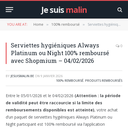
Je suis
malin
YOU ARE AT:
Home
100% remboursé
Serviettes hygiéniques Always Platinum ou Night 100% remboursé avec Shopmium – 04/02/2026
»
»
Serviettes hygiéniques Always
0
Platinum ou Night 100% remboursé
avec Shopmium – 04/02/2026
BY
JESUISMALIN.BE
ON
9 JANVIER 2026
100% REMBOURSÉ
,
PRODUITS REMBOURSÉS
Entre le 05/01/2026 et le 04/02/2026
(Attention : la période
de validité peut être raccourcie si la limite des
remboursements disponibles est atteinte)
, votre achat
d’un paquet de serviettes hygiéniques Always Platinum ou
Night participant est 100% remboursé via l’application