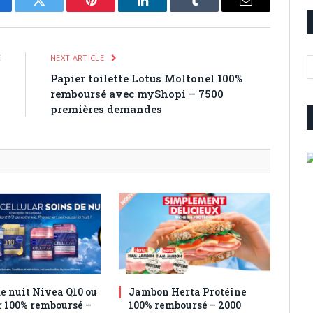
cebook
Twitter
Pinterest
LinkedIn
Tumblr
Email
E
NEXT ARTICLE
A
%
Papier toilette Lotus Moltonel 100%
s
remboursé avec myShopi – 7500
premières demandes
e nuit Nivea Q10 ou
Jambon Herta Protéine
r 100% remboursé –
100% remboursé – 2000