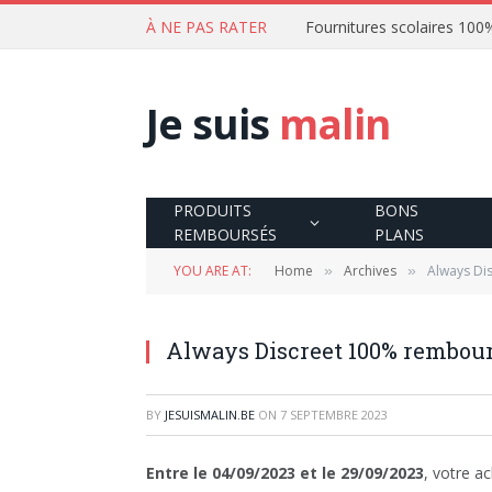
À NE PAS RATER
Je suis
malin
PRODUITS
BONS
REMBOURSÉS
PLANS
YOU ARE AT:
Home
Archives
Always Di
»
»
Always Discreet 100% rembour
BY
JESUISMALIN.BE
ON
7 SEPTEMBRE 2023
Entre le 04/09/2023 et le 29/09/2023
, votre a