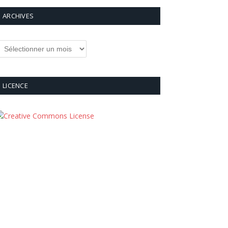
ARCHIVES
rchives
LICENCE