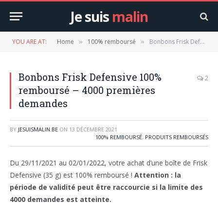
Je suis
malin
YOU ARE AT:
Home
100% remboursé
Bonbons Frisk Defensive 100% remboursé – 4000 premières demandes
»
»
Bonbons Frisk Defensive 100%
2
remboursé – 4000 premières
demandes
BY
JESUISMALIN.BE
ON
13 DÉCEMBRE 2021
100% REMBOURSÉ
,
PRODUITS REMBOURSÉS
Du 29/11/2021 au 02/01/2022, votre achat d’une boîte de Frisk
Defensive (35 g) est 100% remboursé !
Attention : la
période de validité peut être raccourcie si la limite des
4000 demandes est atteinte.