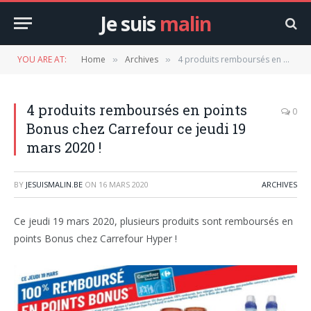
Je suis
malin
YOU ARE AT:
Home
Archives
4 produits remboursés en points Bonus chez Carrefour ce jeudi 19 mars 2020 !
»
»
4 produits remboursés en points
0
Bonus chez Carrefour ce jeudi 19
mars 2020 !
BY
JESUISMALIN.BE
ON
16 MARS 2020
ARCHIVES
Ce jeudi 19 mars 2020, plusieurs produits sont remboursés en
points Bonus chez Carrefour Hyper !