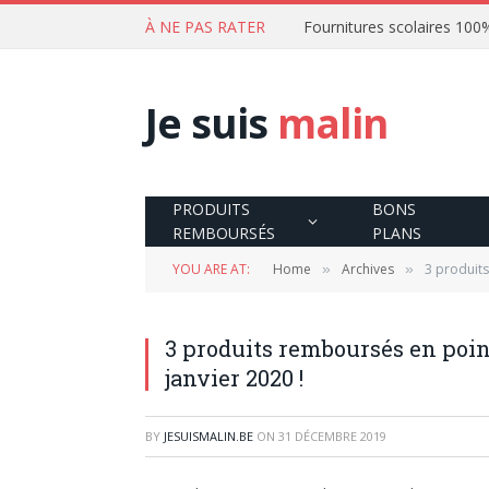
À NE PAS RATER
Je suis
malin
PRODUITS
BONS
REMBOURSÉS
PLANS
YOU ARE AT:
Home
Archives
3 produits
»
»
3 produits remboursés en poin
janvier 2020 !
BY
JESUISMALIN.BE
ON
31 DÉCEMBRE 2019