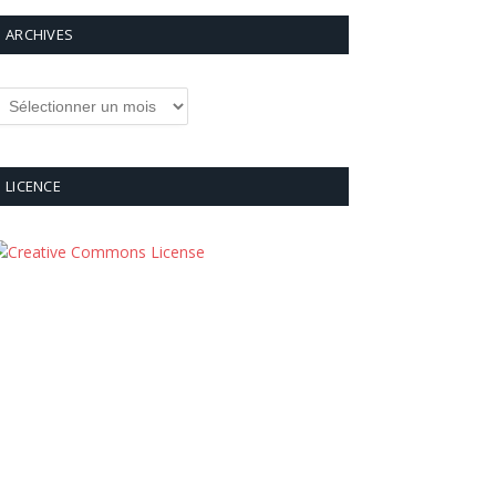
ARCHIVES
rchives
LICENCE