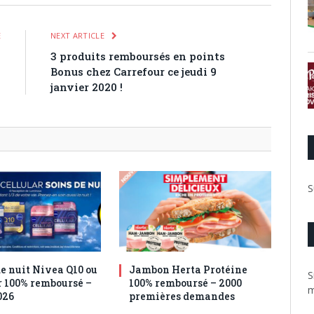
E
NEXT ARTICLE
s
3 produits remboursés en points
6
Bonus chez Carrefour ce jeudi 9
!
janvier 2020 !
S
e nuit Nivea Q10 ou
Jambon Herta Protéine
S
r 100% remboursé –
100% remboursé – 2000
m
026
premières demandes