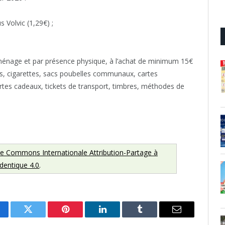
s Volvic (1,29€) ;
 ménage et par présence physique, à l’achat de minimum 15€
s, cigarettes, sacs poubelles communaux, cartes
rtes cadeaux, tickets de transport, timbres, méthodes de
ve Commons Internationale Attribution-Partage à
'identique 4.0
.
cebook
Twitter
Pinterest
LinkedIn
Tumblr
Email