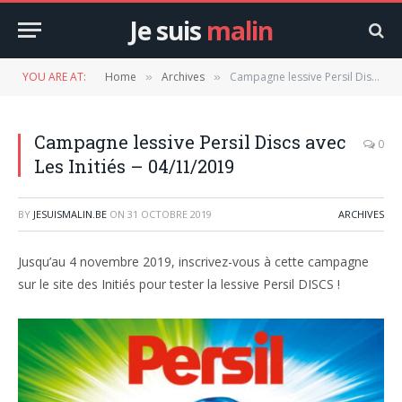
Je suis
malin
YOU ARE AT:
Home
Archives
Campagne lessive Persil Discs avec Les Initiés – 04/11/2019
»
»
Campagne lessive Persil Discs avec
0
Les Initiés – 04/11/2019
BY
JESUISMALIN.BE
ON
31 OCTOBRE 2019
ARCHIVES
Jusqu’au 4 novembre 2019, inscrivez-vous à cette campagne
sur le site des Initiés pour tester la lessive Persil DISCS !