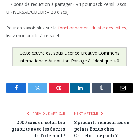
– 7 bons de réduction à partager (-€4 pour pack Persil Discs
UNIVERSAL/COLOR – 28 discs).
Pour en savoir plus sur le
fonctionnement du site des Initiés
,
lisez mon article à ce sujet !
Cette œuvre est sous
Licence Creative Commons
Internationale Attribution-Partage à l'identique 4.0
.
Facebook
Twitter
Pinterest
LinkedIn
Tumblr
Email
PREVIOUS ARTICLE
NEXT ARTICLE
2000 sacs en coton bio
3 produits remboursés en
gratuits avec les Sucres
points Bonus chez
de Tirlemont !
Carrefour ce jeudi 7