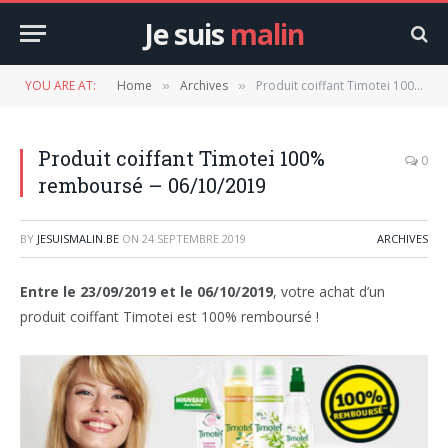
Je suis
malin
YOU ARE AT:
Home
Archives
Produit coiffant Timotei 100% remboursé – 06/10/2019
»
»
Produit coiffant Timotei 100%
0
remboursé – 06/10/2019
BY
JESUISMALIN.BE
ON
24 SEPTEMBRE 2019
ARCHIVES
Entre le 23/09/2019 et le 06/10/2019
, votre achat d’un
produit coiffant Timotei est 100% remboursé !