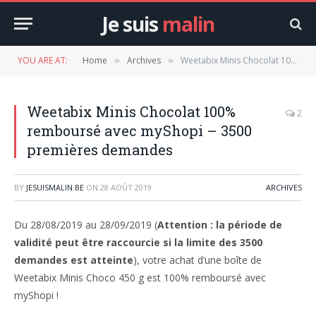
Je suis
malin
YOU ARE AT:
Home
Archives
Weetabix Minis Chocolat 100% remboursé avec myShopi – 3500 premières demandes
»
»
Weetabix Minis Chocolat 100%
2
remboursé avec myShopi – 3500
premières demandes
BY
JESUISMALIN.BE
ON
28 AOÛT 2019
ARCHIVES
Du 28/08/2019 au 28/09/2019 (
Attention : la période de
validité peut être raccourcie si la limite des 3500
demandes est atteinte
), votre achat d’une boîte de
Weetabix Minis Choco 450 g est 100% remboursé avec
myShopi !