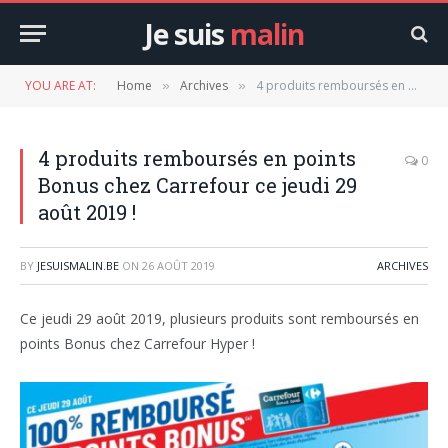
Je suis
malin
YOU ARE AT:
Home
Archives
4 produits remboursés en points Bonus chez Carrefour ce jeudi 29 août 2019 !
»
»
4 produits remboursés en points
0
Bonus chez Carrefour ce jeudi 29
août 2019 !
BY
JESUISMALIN.BE
ON
26 AOÛT 2019
ARCHIVES
Ce jeudi 29 août 2019, plusieurs produits sont remboursés en
points Bonus chez Carrefour Hyper !