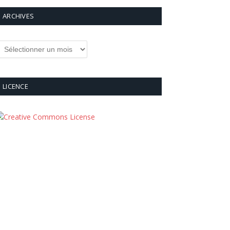
ARCHIVES
rchives
LICENCE