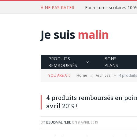
À NE PAS RATER
Je suis
malin
PRODUITS
BONS
REMBOURSÉS
PLANS
YOU ARE AT:
Home
Archives
4 produits
»
»
4 produits remboursés en poin
avril 2019 !
BY
JESUISMALIN.BE
ON
8 AVRIL 2019