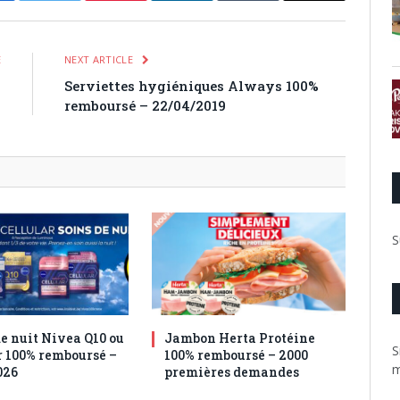
E
NEXT ARTICLE
s
Serviettes hygiéniques Always 100%
!
remboursé – 22/04/2019
S
e nuit Nivea Q10 ou
Jambon Herta Protéine
S
r 100% remboursé –
100% remboursé – 2000
m
026
premières demandes