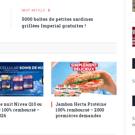
E
NEXT ARTICLE
t
5000 boîtes de petites sardines
8
grillées Imperial gratuites !
S
e nuit Nivea Q10 ou
Jambon Herta Protéine
r 100% remboursé –
100% remboursé – 2000
026
premières demandes
S
m