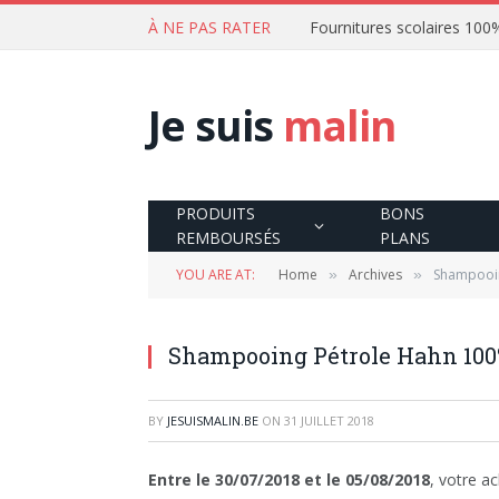
À NE PAS RATER
Je suis
malin
PRODUITS
BONS
REMBOURSÉS
PLANS
YOU ARE AT:
Home
Archives
Shampooin
»
»
Shampooing Pétrole Hahn 100
BY
JESUISMALIN.BE
ON
31 JUILLET 2018
Entre le 30/07/2018 et le 05/08/2018
, votre a