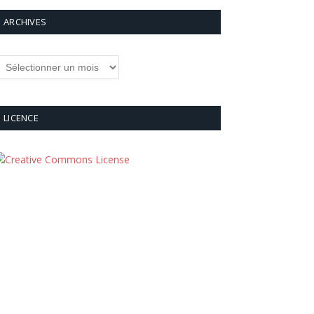
ARCHIVES
rchives
LICENCE