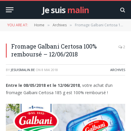
Je suis
malin
YOU ARE AT:
Home
Archives
Fromage Galbani Certosa 100% remboursé – 12/06/2018
»
»
Fromage Galbani Certosa 100%
2
remboursé – 12/06/2018
BY
JESUISMALIN.BE
ON
8 MAI 2018
ARCHIVES
Entre le 08/05/2018 et le 12/06/2018
, votre achat d’un
fromage Galbani Certosa 185 g est 100% remboursé !