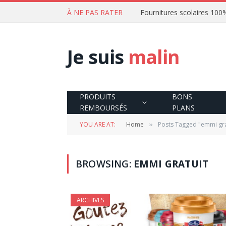
À NE PAS RATER
Je suis
malin
PRODUITS
BONS
REMBOURSÉS
PLANS
YOU ARE AT:
Home
Posts Tagged "emmi gra
»
BROWSING:
EMMI GRATUIT
ARCHIVES