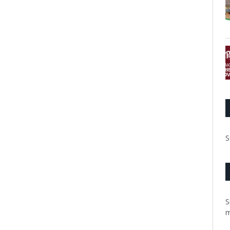
S
S
m